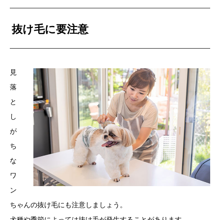
抜け毛に要注意
見
落
と
し
が
ち
な
ワ
ン
ちゃんの抜け毛にも注意しましょう。
犬種や季節によっては抜け毛が発生することがあります。