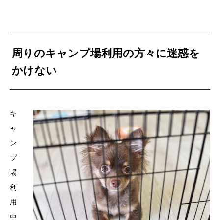
周りのキャンプ場利用の方々に迷惑を
かけない
キ
ャ
ン
プ
場
利
用
中