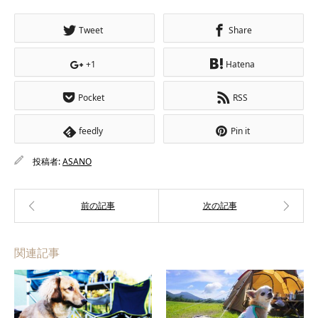
Tweet
Share
+1
Hatena
Pocket
RSS
feedly
Pin it
投稿者:
ASANO
関連記事